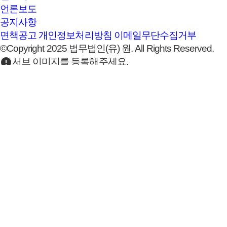
언론보도
공지사항
면책공고
개인정보처리방침
이메일무단수집거부
©Copyright 2025 법무법인(유) 원. All Rights Reserved.
error
서브 이미지를 등록해주세요.
업무사례
법무법인 원의 성공적인 주요 업무사례를 확
지배구조·경영권 분쟁,유언·상속
[원 10대사건] 삼성家 상속 사건
날짜
2020.05.19
조회수
5,341
삼성그룹의 창업자인 망 이병철(이하, ‘선대회장’)의 
영권 승계과정에서 선대회장의 삼성생명 주식회사(이하,
식과 관련 이익배당금 등의 지급을 구한 소송으로 그 소