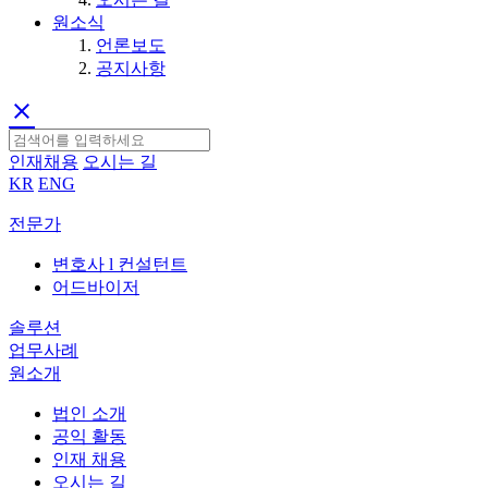
원소식
언론보도
공지사항
clear
인재채용
오시는 길
KR
ENG
전문가
변호사 l 컨설턴트
어드바이저
솔루션
업무사례
원소개
법인 소개
공익 활동
인재 채용
오시는 길