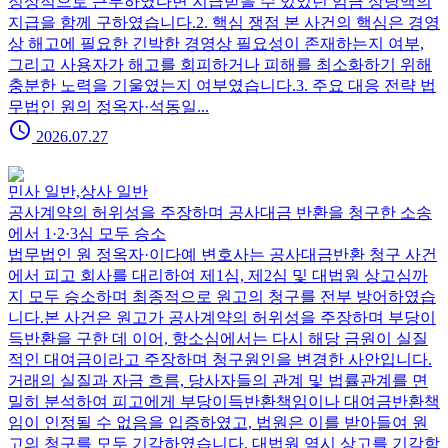
정상적으로 근무하였다면 지급받을 수 있었던 임금 상당액의
지급을 함께 구하였습니다.2. 핵심 쟁점 본 사건의 핵심은 경영
상 해고에 필요한 긴박한 경영상 필요성이 존재하는지 여부,
그리고 사용자가 해고를 회피하거나 피해를 최소화하기 위해
충분한 노력을 기울였는지 여부였습니다.3. 주요 대응 전략 법
무법인 원의 정옥자·석동일...
schedule
2026.07.27
민사 일반,상사 일반
공사계약의 허위성을 주장하며 공사대금 반환을 청구한 소송
에서 1·2·3심 모두 승소
법무법인 원 정옥자·이다예 변호사는 공사대금반환 청구 사건
에서 피고 회사를 대리하여 제1심, 제2심 및 대법원 상고심까
지 모두 승소하며 최종적으로 원고의 청구를 전부 방어하였습
니다.본 사건은 원고가 공사계약의 허위성을 주장하며 부당이
득반환을 구한 데 이어, 항소심에서는 다시 해당 금원이 실질
적인 대여금이라고 주장하며 청구원인을 변경한 사안입니다.
거래의 실질과 자금 흐름, 당사자들의 관계 및 법률관계를 면
밀히 분석하여 피고에게 부당이득반환책임이나 대여금반환책
임이 인정될 수 없음을 입증하였고, 법원은 이를 받아들여 원
고의 청구를 모두 기각하였습니다. 대법원 역시 상고를 기각함