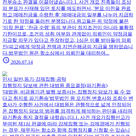
전부승소 판결을 이끌어냈습니다.1. 사건 개요 친족들이 조상
의 분묘가 산재해 있던 토지를 매도하면서, '분묘 이전을 완료
하고 매매잔금을 수령한 후' 매매대금의 일부를 나누어 지급하
기로 한 약정을 둘러싼 분쟁입니다.원고들은 위 약정에 붙은
'이장 완료', '잔금 수령' 등의 부관이 정지조건이 아니라 불확정
기한이므로, 조건의 성취 여부와 관계없이 의뢰인이 약정금을
지급할 의무가 있다고 주장하였고, 1심은 이를 받아들여 의뢰
인(피고)에게 약정금 전액과 지연손해금의 지급을 명하였습니
다.법무법인 원은 항소심에서 의뢰인을 대리하여...
schedule
2026.07.14
민사 일반,등기·강제집행·공탁
집행정지 담보에 관한 대법원 중요결정(파기환송)
'대법원, 비금융기관 발행 보증서는 집행정지 담보가 될 수 없
다고 취지로 파기환송'법무법인 원 오지헌 변호사와 조희수 변
호사가 수행한 사건에서 대법원은 관행적으로 넓게 인정되어
온 집행정지 담보의 범위를 엄격하게 해석하는 판단을 내리며
파기환송 취지 결정을 내렸습니다.1. 사건 개요가집행선고가
부여된 제1심 판결에 따라 강제집행 또는 강제경매가 진행되
는 경우, 채무자는 항소와 함께 집행정지를 신청할 수 있습니