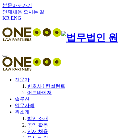
본문바로가기
인재채용
오시는 길
KR
ENG
전문가
변호사 l 컨설턴트
어드바이저
솔루션
업무사례
원소개
법인 소개
공익 활동
인재 채용
오시는 길