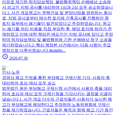
이유로 제기된 하자담보책임, 불법행위책임 손해배상 소송에
서 피고인 지방 공사를 대리하여 1심과 2심 모두 승소하였습니
다.1. 사건 개요원고는 주택건설 및 분양사업을 영위하는 회사
로, 지방 공사로부터 매수한 토지에 건축공사를 진행하던 중
토지 일부에서 폐기물이 발견되었다고 주장하였습니다. 원고
는 폐기물 처리 비용을 직접 부담한 후, 해당 토지에 하자가 존
재하였고 이에 대한 책임은 매도인인 지방 공사에 있다고 주장
하며 하자담보책임 및 불법행위에 기한 손해배상 청구 소송을
제기하였습니다.2. 핵심 쟁점본 사건에서는 다음 사항이 주요
쟁점으로 다루어졌습니다.&middo...
schedule
2026.07.30
인사·노무
경영상 해고 인정을 통한 부당해고 구제신청 기각, 사용자 측
대리하여 초심·재심 모두 승소
법무법인 원은 부당해고 구제신청 사건에서 사용자 측을 대리
하여 초심과 재심 모두 구제신청을 기각시키는 결정을 이끌어
냈습니다.1. 사건 개요 다수의 근로자들은 사용자가 실시한 해
고가 부당해고에 해당한다고 주장하며 노동위원회에 구제신
청을 제기하였습니다. 근로자들은 복직과 함께 해고 기간 동안