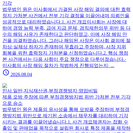
기각
법무법인 원은 이사회에서 가결된 사장 해임 결의에 대한 효력
정지 가처분 사건에서 전부 기각 결정을 이끌어내며 의뢰인을
성공적으로 대리하였습니다.1. 사건 개요이사회는 사장에 대
하여 경영 능력 부족, 급여 지급 문제, 겸직제한의무 위반 등 다
수의 해임 사유가 존재한다고 판단하였고, 이에 사장 해임 안
건을 의결하였습니다. 그러나 해임된 사장은 이사회 결의에 절
차상·실체상 하자가 존재하여 무효라고 주장하며, 사장 지위
회복을 위한 효력정지 가처분을 신청하였습니다.2. 핵심 쟁점
본 사건에서는 다음 사항이 주요 쟁점으로 다루어졌습니다.·
이사회의 사장 해임 절차가 적법하게 진행되었는지· ...
schedule
2026.08.04
민사 일반,지식재산권,부정경쟁방지·영업비밀
제품 모방 주장에 따른 부정경쟁방지법 위반 가처분 전부 기각
으로 승소
법무법인 원은 제품의 유사성을 통해 모방을 주장하며 부정경
쟁방지법 위반으로 제기된 소송에서 채무자를 대리하여 기각
시키는 결과를 이끌어냈습니다.1. 사건 개요채권자는 잡화 수
출입 및 판매업을 목적으로 설립된 회사로 특정 제품을 제작하