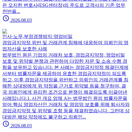
은 오지헌 변호사(ESG센터장)의 주도로 고객사의 기존 업무
전반을...
schedule
2026.08.03
인사·노무,부정경쟁방지·영업비밀
경업금지약정 위반 및 거래관계 침해에 대응하여 의뢰인의 영
업자산을 보호한 사례
법무법인 원은 기업의 거래처 보호, 경업금지약정, 영업비밀
보호 및 위약벌 분쟁과 관련하여 다양한 자문 및 소송 수행 경
험을 보유하고 있습니다. 본 사례는 경업금지약정 체결단계에
서부터 법률자문을 제공하여 유효한 경업금지약정이 되도록
하고, 이후 경업금지약정을 위반하고 의뢰인의 거래관계를 침
해한 상대방에게 위 약정을 근거로 위약벌 등을 청구하여, 결
국 의뢰인에게 유리한 조건으로 분쟁이 해결되도록 이끌어낸
사례입니다.1. 사건 개요 업체 A는 법무법인 원의 법률자문을
얻어 핵심 영업자산인 거래처 및 영업망 보호를 위해 퇴사자와
경업금지약정 및 위약벌 조항 등을 체결하였습니다. 그런데 상
대방은 해당 약정에도 불구하고 의뢰인...
schedule
2026.08.03