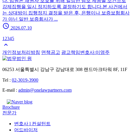
다. 법원은 채권자 보호를 위해 일정한 담보 제공을 조건으로
강제집행을 일시 정지하도록 결정하기도 합니다.본 사건에서
는 상대방이 집행정지 결정을 받은 후, 은행이나 보증보험회사
가 아닌 일반 보증회사가 ...
schedule
2026.07.10
1
2
3
4
5
keyboard_arrow_up
개인정보처리방침
면책공고
광고책임변호사:이영주
06253 서울특별시 강남구 강남대로 308 랜드마크타워 8F, 11F
Tel :
02-3019-3900
E-mail :
admin@onelawpartners.com
Brochure
전문가
변호사 l 컨설턴트
어드바이저