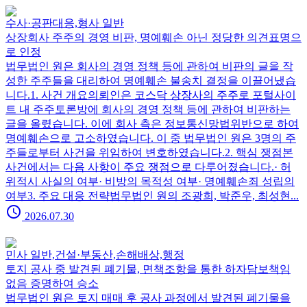
수사·공판대응,형사 일반
상장회사 주주의 경영 비판, 명예훼손 아닌 정당한 의견표명으
로 인정
법무법인 원은 회사의 경영 정책 등에 관하여 비판의 글을 작
성한 주주들을 대리하여 명예훼손 불송치 결정을 이끌어냈습
니다.1. 사건 개요의뢰인은 코스닥 상장사의 주주로 포털사이
트 내 주주토론방에 회사의 경영 정책 등에 관하여 비판하는
글을 올렸습니다. 이에 회사 측은 정보통신망법위반으로 하여
명예훼손으로 고소하였습니다. 이 중 법무법인 원은 3명의 주
주들로부터 사건을 위임하여 변호하였습니다.2. 핵심 쟁점본
사건에서는 다음 사항이 주요 쟁점으로 다루어졌습니다.· 허
위적시 사실의 여부· 비방의 목적성 여부· 명예훼손죄 성립의
여부3. 주요 대응 전략법무법인 원의 조광희, 박준우, 최성현...
schedule
2026.07.30
민사 일반,건설·부동산,손해배상,행정
토지 공사 중 발견된 폐기물, 면책조항을 통한 하자담보책임
없음 증명하여 승소
법무법인 원은 토지 매매 후 공사 과정에서 발견된 폐기물을