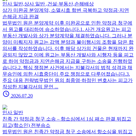
민사 일반,상사 일반 ,건설·부동산,손해배상
상가 미완공 분양계약, 소멸시효 항변 극복하고 약정금·지연
손해금 지급 판결
법무법인 원은 분양계약 이후 미완공으로 인한 약정금 청구에
서 원고를 대리하여 승소하였습니다.1. 사건 개요원고는 피고
부동산 개발사와 상가 분양계약을 체결하였습니다. 그러나 분
양이 미뤄지자 원고는 감액 분양과 불이행시의 조항을 담은 합
의서를 작성하였습니다. 이후 해당 상가의 건물은 현재까지 완
공되지 않았고 이에 원고는 부동산 개발사와 시행자 등을 피고
로 하여 약정금과 지연손해금 지급을 구하는 소송을 진행하였
습니다.2. 핵심 쟁점본 사건에서는 지불각서의 법적 성격과 채
무승인에 의한 시효중단이 주요 쟁점으로 다루어졌습니다.3.
주요 대응 전략법무법인 원의 최중영·하정민 변호사는 피고가
작성한 지불각서의 문언 ...
schedule
2026.07.20
민사 일반
친족 간 약정금 청구 소송 – 항소심에서 1심 패소 판결 뒤집고
피고(항소인) 전부승소
법무법인 원은 친족간 약정금 청구 소송에서 항소심을 뒤집고