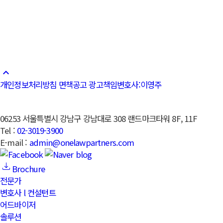
정은영
변호사
자세히
이전글
[매일경제] '로펌 출신' 외교관 전진배치
다음글
[파이낸셜뉴스] 성평등부, 중앙성별영향평가위원회 민간위
원 8명 위촉…AI 전문성 강화
keyboard_arrow_up
개인정보처리방침
면책공고
광고책임변호사:이영주
06253 서울특별시 강남구 강남대로 308 랜드마크타워 8F, 11F
Tel :
02-3019-3900
E-mail :
admin@onelawpartners.com
Brochure
전문가
변호사 l 컨설턴트
어드바이저
솔루션