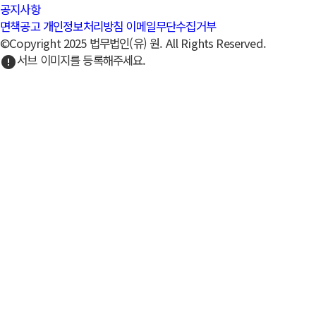
공지사항
면책공고
개인정보처리방침
이메일무단수집거부
©Copyright 2025 법무법인(유) 원. All Rights Reserved.
서브 이미지를 등록해주세요.
error
언론보도
expand_more
언론보도
공지사항
언론보도
법무법인 원의 언론 보도 모음. 다양한 매체에서 다룬 로펌의 주요
성과, 사회적 활동, 법률 전문가의 인터뷰를 한눈에 확인하세요.
[국토일보] [원 LAW 인사이트 | 건설·부동산 법률] 책임
한정특약, 설명 없이도 유효할까
날짜
2026.04.21
조회수
2,243
정은영 변호사의 칼럼 "
책임한정특약, 설명 없이도 유효할까
"가 국
토일보에 2026년 04월 20일자로 게재되었습니다.