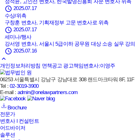
정석윤, 고인선 변호사, 한국발명진흥회 자문 변호사 위촉
schedule
2025.07.17
수상/위촉
구창훈 변호사, 기획재정부 고문 변호사로 위촉
schedule
2025.07.17
세미나/행사
강서영 변호사, 서울시 5급이하 공무원 대상 소송 실무 강의
schedule
2025.07.16
keyboard_arrow_up
개인정보처리방침
면책공고
광고책임변호사:이영주
06253 서울특별시 강남구 강남대로 308 랜드마크타워 8F, 11F
Tel :
02-3019-3900
E-mail :
admin@onelawpartners.com
Brochure
전문가
변호사 l 컨설턴트
어드바이저
솔루션