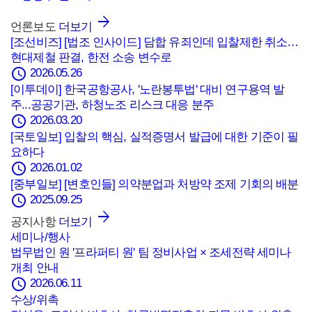
언론보도
더보기
[조선비즈] [법조 인사이드] 담합 유죄인데 입찰제한 취소…
현대제철 판결, 한전 소송 변수로
schedule
2026.05.26
[이투데이] 한국공항공사, '노란봉투법' 대비 연구용역 발
주...공공기관, 하청노조 리스크 대응 분주
schedule
2026.03.20
[국토일보] 입찰의 핵심, 실적증명서 발급에 대한 기준이 필
요하다
schedule
2026.01.02
[중부일보] [변호인들] 의약분업과 처방약 조제 기회의 배분
schedule
2025.09.25
공지사항
더보기
세미나/행사
법무법인 원 '프라퍼티 원' 팀 정비사업 × 조세전략 세미나
개최 안내
schedule
2026.06.11
수상/위촉