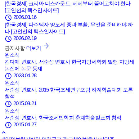
[한국경제] 코리아 디스카운트, 세제부터 뜯어고쳐야 한다
[고인선의 택스인사이트]
schedule
2026.03.16
[한국경제] 다주택자 양도세 중과 부활, 무엇을 준비해야 하
나 [고인선의 택스인사이트]
schedule
2026.02.19
공지사항
더보기
원소식
김다애 변호사, 서순성 변호사 한국지방세학회 발행 지방세
논집에 논문 등재
schedule
2023.04.28
원소식
서순성 변호사, 2015 한국조세연구포럼 하계학술대회 토론
참석
schedule
2015.08.21
원소식
서순성 변호사, 한국조세법학회 춘계학술발표회 참석
schedule
2015.04.27
keyboard_arrow_up