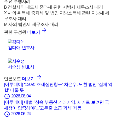
주요 수행사례
B 건설사의 대도시 중과세 관련 지방세 세무조사 대리
X 사의 취득세 중과세 및 법인 지방소득세 관련 지방세 세
무조사 대리
M 사의 법인세 세무조사 대리
관련 구성원
더보기
김다애
변호사
서순성
변호사
언론보도
더보기
[이투데이] ‘130억 조세심판청구’ 차은우, 모친 법인 ‘실제 역
할’ 다툴 듯
schedule
2026.08.04
[이투데이] 대법 "상속 부동산 거래가액, 시가로 보려면 국
세청이 입증해야"...'고무줄 소급 과세' 제동
schedule
2026.06.24