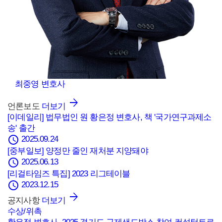
최중영
변호사
언론보도
더보기
[이데일리] 법무법인 원 황은정 변호사, 책 '국가연구과제소
송' 출간
schedule
2025.09.24
[중부일보] 양정만 줄인 재처분 지양돼야
schedule
2025.06.13
[리걸타임즈 특집] 2023 리그테이블
schedule
2023.12.15
공지사항
더보기
수상/위촉