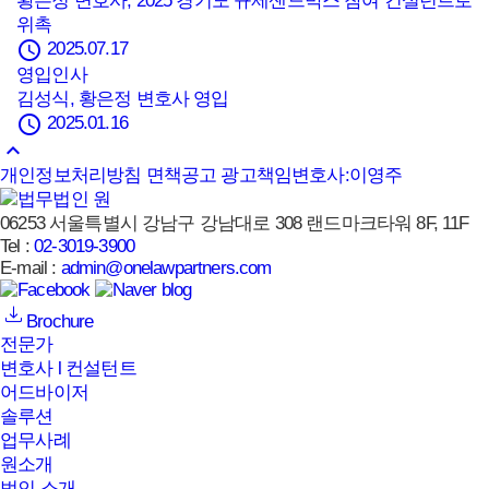
황은정 변호사, 2025 경기도 규제샌드박스 참여 컨설턴트로
위촉
schedule
2025.07.17
영입인사
김성식, 황은정 변호사 영입
schedule
2025.01.16
keyboard_arrow_up
개인정보처리방침
면책공고
광고책임변호사:이영주
06253 서울특별시 강남구 강남대로 308 랜드마크타워 8F, 11F
Tel :
02-3019-3900
E-mail :
admin@onelawpartners.com
Brochure
전문가
변호사 l 컨설턴트
어드바이저
솔루션
업무사례
원소개
법인 소개