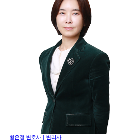
황은정
변호사｜변리사