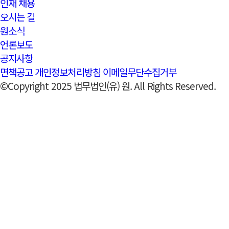
인재 채용
오시는 길
원소식
언론보도
공지사항
면책공고
개인정보처리방침
이메일무단수집거부
©Copyright 2025 법무법인(유) 원. All Rights Reserved.
솔루션
고객에 제공하는 솔루션을 소개합니다. 민사, 기업, 지
인권침해·부패신고 센터(원라인)
많은 기업들이 준법.윤리경영을 위한 규정을 마련하
어도 직원이나 이해관계자들이 위 절차를 이용해서 
용에 관한 비밀을 유지하기 어렵고, 내부에서 조사
문에 조사 과정에서 2차 피해가 발생할 가능성도 
는 공정하고 중립적인 절차를 통해 인권침해와 부패
주요서비스
관련구성원
관련소식