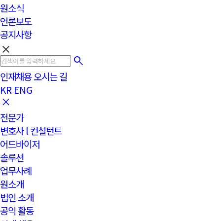
원소식
언론보도
공지사항
clear
인재채용
오시는 길
KR
ENG
전문가
변호사 l 컨설턴트
어드바이저
솔루션
업무사례
원소개
법인 소개
공익 활동