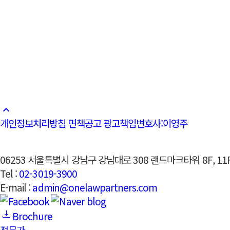
2026.07.16
2026
schedule
schedule
공지사항
더보기
원소식
수상/위
원라인 서비스 소개서
김병주 
2024.05.14
위원회 
schedule
2015
schedule
keyboard_arrow_up
개인정보처리방침
면책공고
광고책임변호사:이영주
06253 서울특별시 강남구 강남대로 308 랜드마크타워 8F, 11
Tel :
02-3019-3900
E-mail :
admin@onelawpartners.com
Brochure
전문가