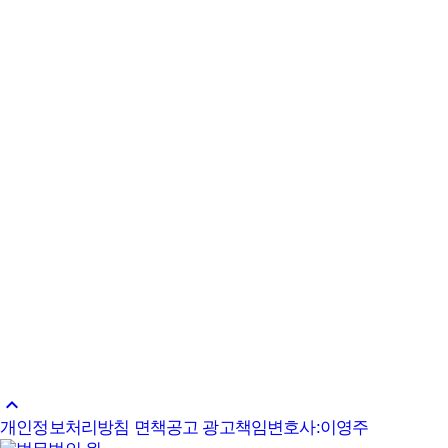
SNS
Share
format_list_bulleted
목록
관련 업무분야
1
건설·부동산
관련 구성원
1
고인선
변호사
자세히
이전글
법무법인 원, ‘지속가능성과 ESG 경영 포럼’ 공동 주
관 및 발제
다음글
이태경 ESG 공동센터장, 흑자경영연구소 내 'IT 분야
의 감사기법' 강의 성황리에 진행
keyboard_arrow_up
개인정보처리방침
면책공고
광고책임변호사:이영주