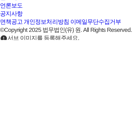
언론보도
공지사항
면책공고
개인정보처리방침
이메일무단수집거부
©Copyright 2025 법무법인(유) 원. All Rights Reserved.
error
서브 이미지를 등록해주세요.
expand_more
언론보도
언론보도
공지사항
언론보도
법무법인 원의 언론 보도 모음. 다양한 매체에
[보도자료] 법무법인 원과 법무법인 민
날짜
2026.06.17
조회수
1,262