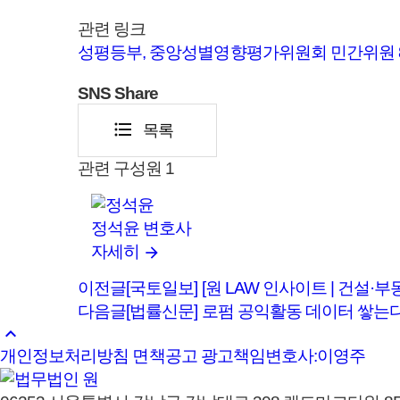
관련 링크
성평등부, 중앙성별영향평가위원회 민간위원 8
SNS
Share
format_list_bulleted
목록
관련 구성원
1
정석윤
변호사
자세히
이전글
[국토일보] [원 LAW 인사이트 | 건설
다음글
[법률신문] 로펌 공익활동 데이터 쌓는
keyboard_arrow_up
개인정보처리방침
면책공고
광고책임변호사:이영주