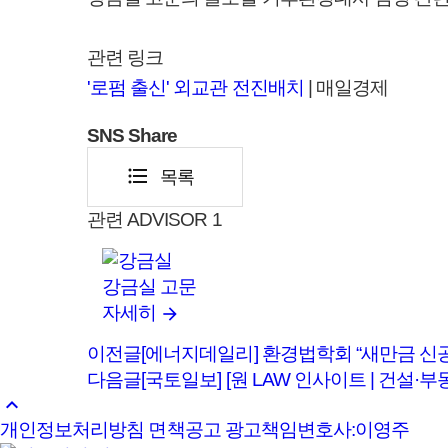
관련 링크
'로펌 출신' 외교관 전진배치
| 매일경제
SNS
Share
format_list_bulleted
목록
관련 ADVISOR
1
강금실
고문
자세히
이전글
[에너지데일리] 환경법학회 “새만금 신
다음글
[국토일보] [원 LAW 인사이트 | 건설
keyboard_arrow_up
개인정보처리방침
면책공고
광고책임변호사:이영주