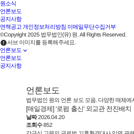
원소식
언론보도
공지사항
면책공고
개인정보처리방침
이메일무단수집거부
©Copyright 2025 법무법인(유) 원. All Rights Reserved.
error
서브 이미지를 등록해주세요.
expand_more
언론보도
언론보도
공지사항
언론보도
법무법인 원의 언론 보도 모음. 다양한 매체에
[매일경제] '로펌 출신' 외교관 전진배치
날짜
2026.04.20
조회수
852
강금실 고문의 글로벌 기후환경대사 임명 관