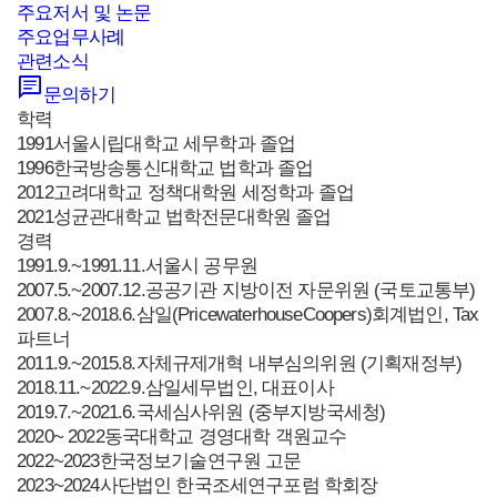
주요저서 및 논문
주요업무사례
관련소식
문의하기
학력
1991
서울시립대학교 세무학과 졸업
1996
한국방송통신대학교 법학과 졸업
2012
고려대학교 정책대학원 세정학과 졸업
2021
성균관대학교 법학전문대학원 졸업
경력
1991.9.~1991.11.
서울시 공무원
2007.5.~2007.12.
공공기관 지방이전 자문위원 (국토교통부)
2007.8.~2018.6.
삼일(PricewaterhouseCoopers)회계법인, Tax
파트너
2011.9.~2015.8.
자체규제개혁 내부심의위원 (기획재정부)
2018.11.~2022.9.
삼일세무법인, 대표이사
2019.7.~2021.6.
국세심사위원 (중부지방국세청)
2020~ 2022
동국대학교 경영대학 객원교수
2022~2023
한국정보기술연구원 고문
2023~2024
사단법인 한국조세연구포럼 학회장