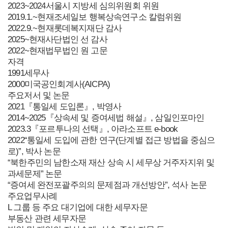
2023~2024
서울시 지방세 심의위원회 위원
2019.1.~현재
조세일보 행복상속연구소 칼럼위원
2022.9.~현재
롯데복지재단 감사
2025~현재
사단법인 선 감사
2022~현재
법무법인 원 고문
자격
1991
세무사
2000
미국공인회계사(AICPA)
주요저서 및 논문
2021
『통일세 도입론』, 박영사
2014~2025
『상속세 및 증여세법 해설』, 삼일인포마인
2023.3
『포르투나의 선택』, 아라소프트 e-book
2022
“통일세 도입에 관한 연구(단계별 접근 방법을 중심으
로)”, 박사 논문
“북한주민의 남한소재 재산 상속 시 세무상 거주자지위 및
과세문제” 논문
“증여세 완전포괄주의의 문제점과 개선방안”, 석사 논문
주요업무사례
L 그룹 등 주요 대기업에 대한 세무자문
부동산 관련 세무자문