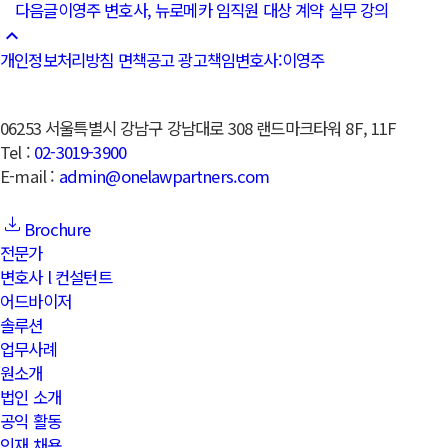
다음글
이영주 변호사, 뉴로메카 임직원 대상 계약 실무 강의
keyboard_arrow_up
개인정보처리방침
면책공고
광고책임변호사:이영주
06253 서울특별시 강남구 강남대로 308 랜드마크타워 8F, 11F
Tel :
02-3019-3900
E-mail :
admin@onelawpartners.com
Brochure
전문가
변호사 l 컨설턴트
어드바이저
솔루션
업무사례
원소개
법인 소개
공익 활동
인재 채용