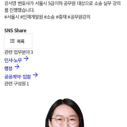
강서영 변호사가 서울시 5급이하 공무원 대상으로 소송 실무 강의
를 진행했습니다.
#서울시 #인재개발원 #소송 #중재 #공무원강의
SNS
Share
목록
format_list_bulleted
관련 업무분야
3
인사·노무
행정
공공계약· 입찰
관련 구성원
1