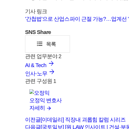
기사 링크
'간첩법'으로 산업스파이 근절 가능?…업계선 
SNS
Share
format_list_bulleted
목록
관련 업무분야
2
AI & Tech
인사·노무
관련 구성원
1
오정익
변호사
자세히
이전글
[이데일리] 직장내 괴롭힘 칼럼 시리즈
다음글
[국토일보] [원 LAW 인사이트 | 건