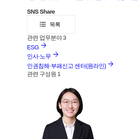
SNS
Share
format_list_bulleted
목록
관련 업무분야
3
ESG
인사·노무
인권침해·부패신고 센터(원라인)
관련 구성원
1