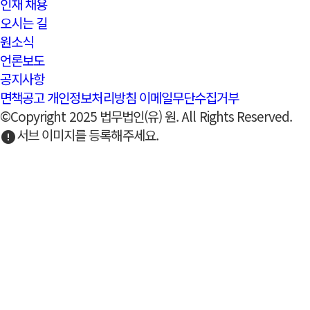
인재 채용
오시는 길
원소식
언론보도
공지사항
면책공고
개인정보처리방침
이메일무단수집거부
©Copyright 2025 법무법인(유) 원. All Rights Reserved.
서브 이미지를 등록해주세요.
error
언론보도
expand_more
언론보도
공지사항
언론보도
법무법인 원의 언론 보도 모음. 다양한 매체에서 다
법무법인 원-한국섬유산업연합회, 간담회 