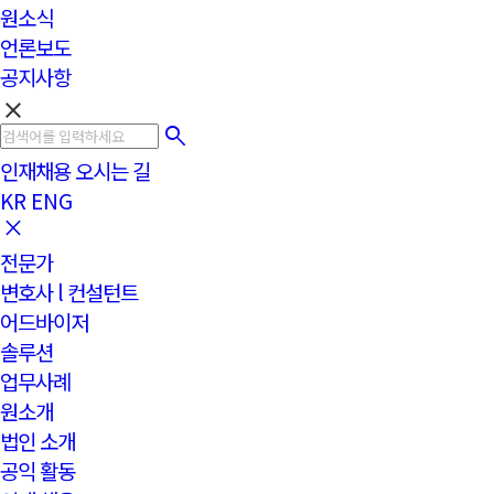
원소식
언론보도
공지사항
clear
인재채용
오시는 길
KR
ENG
전문가
변호사 l 컨설턴트
어드바이저
솔루션
업무사례
원소개
법인 소개
공익 활동