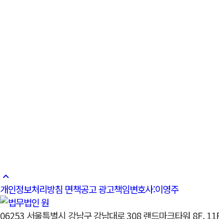
이유정
대표변호사
자세히
이전글
법무법인 원, 국내 최초 '인플루언서 지원 센
다음글
[보도자료] 법무법인 원, 브랜드 필름·홈페이
keyboard_arrow_up
개인정보처리방침
면책공고
광고책임변호사:이영주
06253 서울특별시 강남구 강남대로 308 랜드마크타워 8F, 11