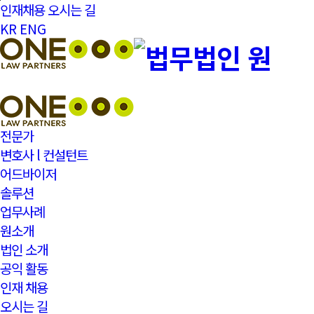
본문바로가기
인재채용
오시는 길
KR
ENG
전문가
변호사 l 컨설턴트
어드바이저
솔루션
업무사례
원소개
법인 소개
공익 활동
인재 채용
오시는 길