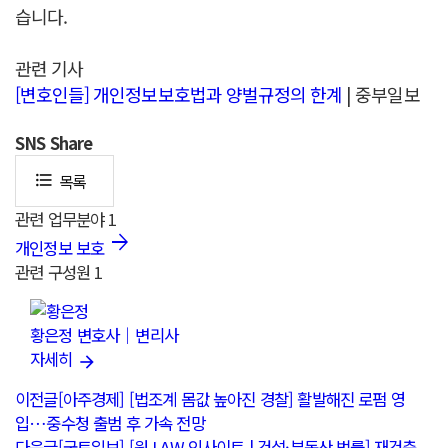
습니다.
관련 기사
[변호인들] 개인정보보호법과 양벌규정의 한계
| 중부일보
SNS
Share
목록
format_list_bulleted
관련 업무분야
1
개인정보 보호
관련 구성원
1
황은정
변호사｜변리사
자세히
이전글
[아주경제] [법조계 몸값 높아진 경찰] 활발해진 로펌 영
입…중수청 출범 후 가속 전망
다음글
[국토일보] [원 LAW 인사이트 | 건설·부동산 법률] 재건축