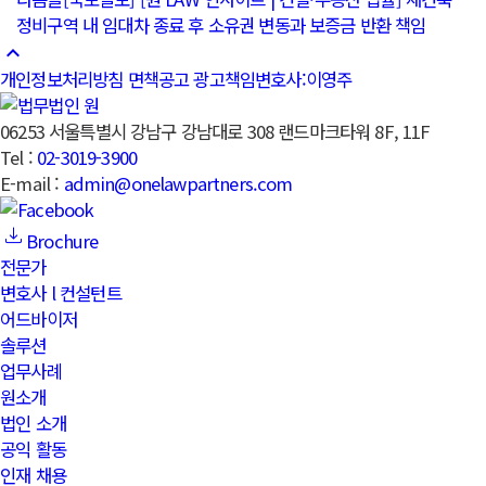
정비구역 내 임대차 종료 후 소유권 변동과 보증금 반환 책임
keyboard_arrow_up
개인정보처리방침
면책공고
광고책임변호사:이영주
06253 서울특별시 강남구 강남대로 308 랜드마크타워 8F, 11F
Tel :
02-3019-3900
E-mail :
admin@onelawpartners.com
Brochure
전문가
변호사 l 컨설턴트
어드바이저
솔루션
업무사례
원소개
법인 소개
공익 활동
인재 채용