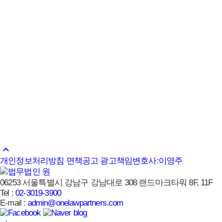
각하 판결 뒤집고 원고 측 전부승소
2026.06.17
학교폭력 손해배상 청구소송 – 항소심에서도 피고 측 승소
2026.05.26
학교폭력 손해배상 청구소송 – 피고 측 전부승소
2026.01.20
문의하기
keyboard_arrow_up
개인정보처리방침
면책공고
광고책임변호사:이영주
06253 서울특별시 강남구 강남대로 308 랜드마크타워 8F, 11F
Tel :
02-3019-3900
E-mail :
admin@onelawpartners.com