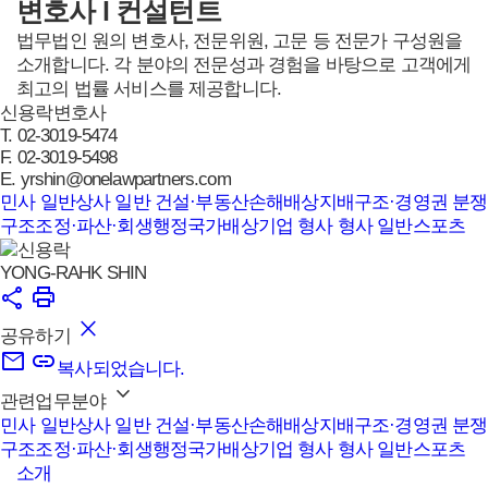
변호사 l 컨설턴트
법무법인 원의 변호사, 전문위원, 고문 등 전문가 구성원을
소개합니다. 각 분야의 전문성과 경험을 바탕으로 고객에게
최고의 법률 서비스를 제공합니다.
신용락
변호사
T.
02-3019-5474
F.
02-3019-5498
E.
yrshin@onelawpartners.com
민사 일반
상사 일반
건설·부동산
손해배상
지배구조·경영권 분쟁
구조조정·파산·회생
행정
국가배상
기업 형사
형사 일반
스포츠
YONG-RAHK SHIN
공유하기
복사되었습니다.
관련업무분야
민사 일반
상사 일반
건설·부동산
손해배상
지배구조·경영권 분쟁
구조조정·파산·회생
행정
국가배상
기업 형사
형사 일반
스포츠
소개