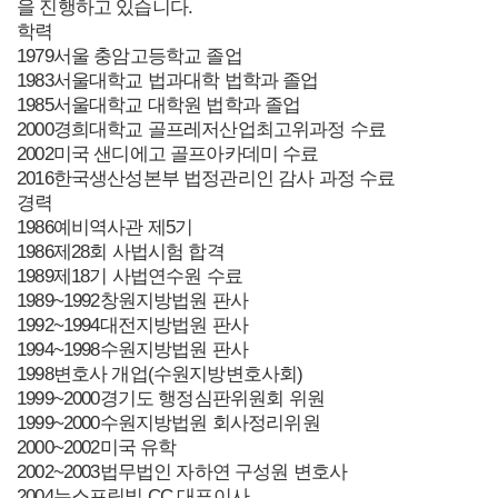
을 진행하고 있습니다.
학력
1979
서울 충암고등학교 졸업
1983
서울대학교 법과대학 법학과 졸업
1985
서울대학교 대학원 법학과 졸업
2000
경희대학교 골프레저산업최고위과정 수료
2002
미국 샌디에고 골프아카데미 수료
2016
한국생산성본부 법정관리인 감사 과정 수료
경력
1986
예비역사관 제5기
1986
제28회 사법시험 합격
1989
제18기 사법연수원 수료
1989~1992
창원지방법원 판사
1992~1994
대전지방법원 판사
1994~1998
수원지방법원 판사
1998
변호사 개업(수원지방변호사회)
1999~2000
경기도 행정심판위원회 위원
1999~2000
수원지방법원 회사정리위원
2000~2002
미국 유학
2002~2003
법무법인 자하연 구성원 변호사
2004
뉴스프링빌 CC 대표이사