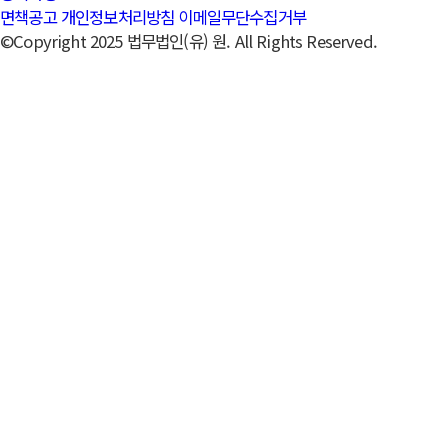
면책공고
개인정보처리방침
이메일무단수집거부
©Copyright 2025 법무법인(유) 원. All Rights Reserved.
변호사 l 컨설턴트
법무법인 원의 변호사, 전문위원, 고문 등 전문가 구성원을 소개합
니다. 각 분야의 전문성과 경험을 바탕으로 고객에게 최고의 법률
서비스를 제공합니다.
강정우
변호사
T.
02-3019-5451
F.
02-3019-5498
E.
jwkang@onelawpartners.com
ESG
민사 일반
상사 일반
재건축·재개발
손해배상
인수·합병(M&A)
컴플
라이언스
부정경쟁방지·영업비밀
행정
국가배상
공공계약· 입찰
형사 일반
국방방위산업
입법정책
# 국방
# 방위산업
JUNG-WOO KANG
공유하기